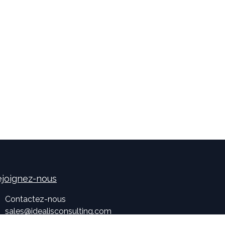
joignez-nous
Contactez-nous
sales
@
idealisconsulting.com
+32 (0) 10 39 88 33