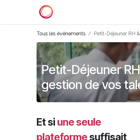
Se rendre au contenu
Accueil
Services
Référenc
Tous les événements
Petit-Déjeuner RH & 
Petit-Déjeuner RH 
gestion de vos tal
Et si
une seule
plateforme
suffisait