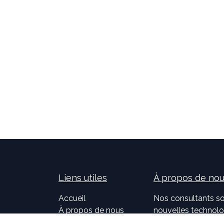
Liens utiles
À propos de no
Accueil
Nos consultants so
À propos de nous
nouvelles technolog
Idealis Solutions
la création et le 