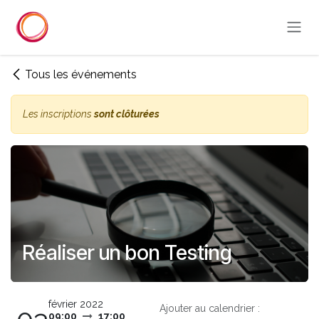
Se rendre au contenu
Tous les événements
Les inscriptions
sont clôturées
Réaliser un bon Testing
février 2022
Ajouter au calendrier :
09:00
17:00