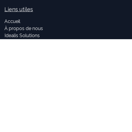
Liens utiles
Accueil
À propos de nous
Idealis Solutions
Idealis Academy
Nous rejoindre
Become a partner
À propos de nous
Nos consultants sont passionnés par le numérique et les
nouvelles technologies, mais surtout par leur utilisation
dans la création et le développement d'applications
innovantes pour les entreprises. Pouvoir participer à la
vie et à l'évolution des projets et voir l'impact positif que
nous avons sur l'activité de nos clients sont, pour nous,