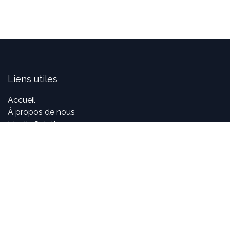
Liens utiles
Accueil
À propos de nous
Idealis Solutions
Idealis Academy
Nous rejoindre
Become a partner
À propos de nous
Nos consultants sont passionnés par le numérique et les