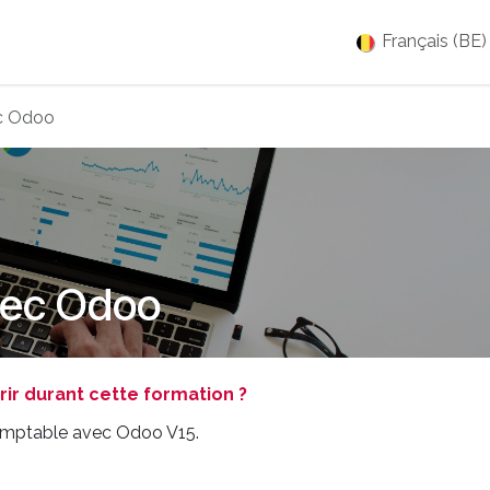
es
Jobs
À propos
Blog
Événements
Français (BE)
ec Odoo
vec Odoo
r durant cette formation ?
comptable avec Odoo V15.