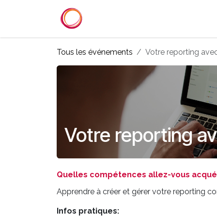
Se rendre au contenu
Accueil
Services
Référenc
Tous les événements
Votre reporting av
Votre reporting a
Quelles compétences allez-vous acquéri
Apprendre à créer et gérer votre reporting 
Infos pratiques: