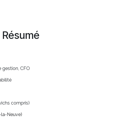
Résumé
e gestion, CFO
ilité
wichs compris)
n-la-Neuve)