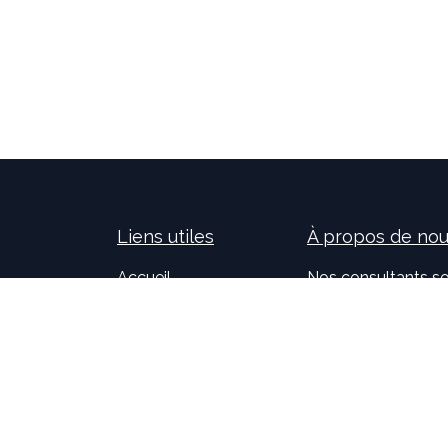
Liens utiles
À propos de no
Accueil
Nos consultants so
À propos de nous
nouvelles technolog
Idealis Solutions
la création et le 
Idealis Academy
pour les entreprises
Nous rejoindre
l'évolution des pro
Become a partner
sur l'activité de no
motivants et passi