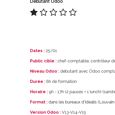
Débutant Odoo
Dates :
25/01
Public cible :
chef-comptable, contrôleur d
Niveau Odoo :
débutant avec Odoo comptab
Durée :
6h de formation
Horaire :
9h - 17h (2 pauses + 1 lunch) (sand
Format :
dans les bureaux d'Idealis (Louvai
Version Odoo :
V13-V14-V15