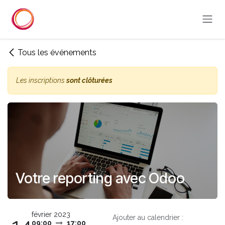
Se rendre au contenu
Tous les événements
Les inscriptions
sont clôturées
Votre reporting avec Odoo
février 2023
Ajouter au calendrier :
09:00
17:00