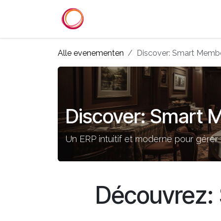
Overslaan naar inhoud
Startpagina
Diensten
Refer
Alle evenementen
Discover: Smart Memb
Discover: Smart 
Un ERP intuitif et moderne pour gére
Découvrez: