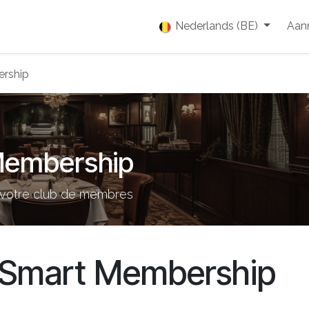
enties
Vacatures
Over ons
Blog
Nederlands (BE)
Event
Aan
ership
Membership
r votre club de membres
 Smart Membership