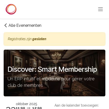
Overslaan naar inhoud
Alle Evenementen
Registraties zijn
gesloten
Discover: Smart Membership
Un ERP intuitif et moderne pour gérer votre
club de membres
oktober 2025
Aan de kalender toevoegen:
11:00
12:00