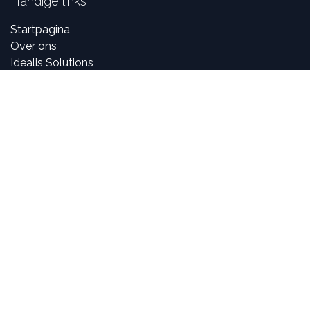
Handige links
Startpagina
Over ons
Idealis Solutions
Idealis Academy
Jobs
Partner worden
Over ons
Bij Idealis Group zijn onze consultants gepassioneerd
door digitale en nieuwe technologieën, maar vooral over
het creëren en ontwikkelen van innovatieve
toepassingen specifiek voor bedrijven.
In staat zijn om deel te nemen aan het leven en de
ontwikkeling van projecten en de positieve impact te