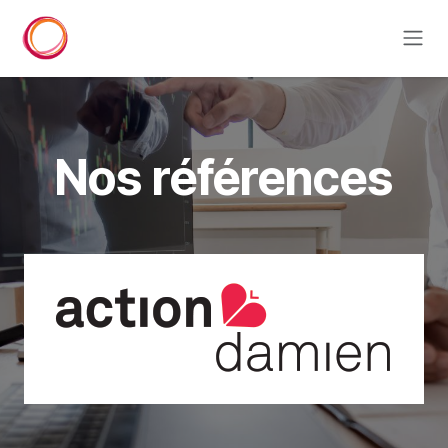
Se rendre au contenu
Nos références