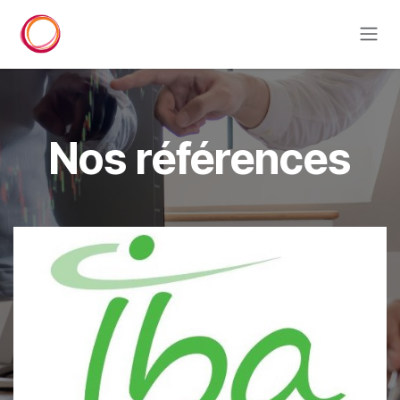
Se rendre au contenu
Nos références