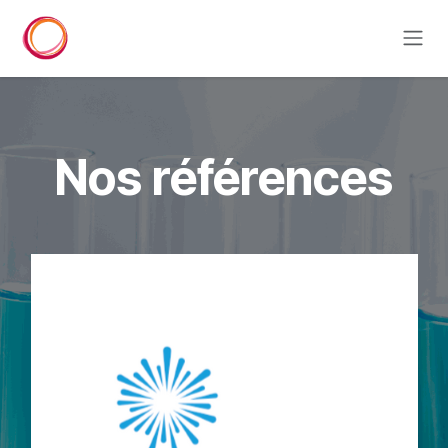
Se rendre au contenu
Nos références