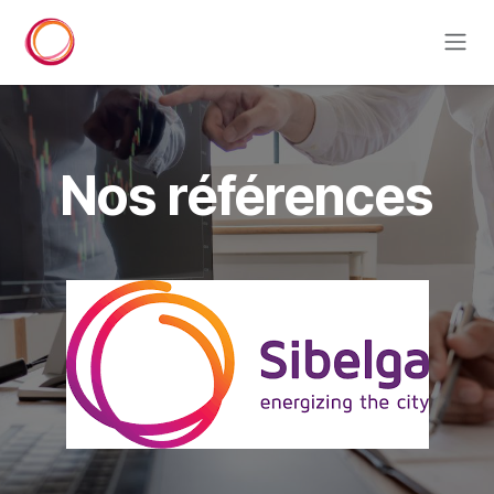
Se rendre au contenu
Nos références