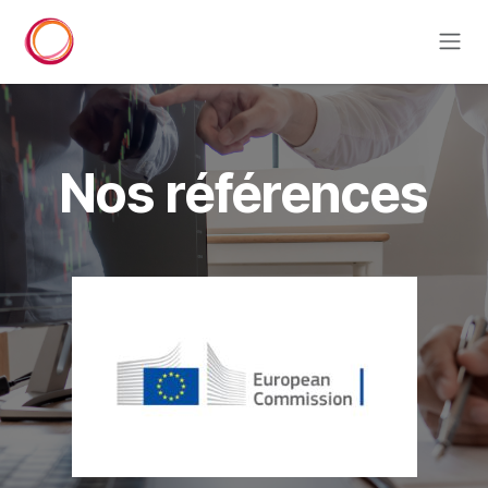
Se rendre au contenu
Nos références