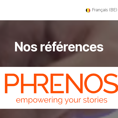
es
Jobs
À propos
Blog
Événements
Français (BE)
Nos références