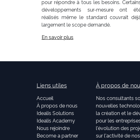
pour répondre à tous les besoins. Certain
développements sur-mesure ont ét
réalisés même le standard couvrait déj
largement le scope demandé.
En savoir plus
Liens utiles
À propos de no
Accueil
Nos consultants so
À propos de nous
nouvelles technolog
Idealis Solutions
la création et le 
Idealis Academy
pour les entreprises
Nous rejoindre
l'évolution des pro
Become a partner
sur l'activité de no