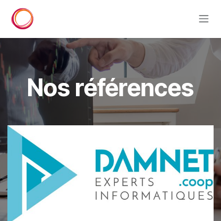
Se rendre au contenu
Nos références