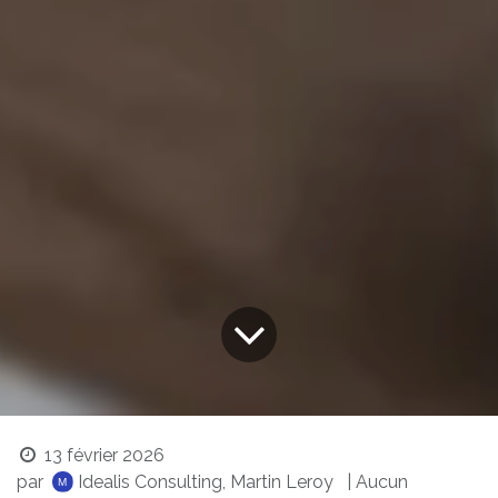
13 février 2026
par
Idealis Consulting, Martin Leroy
| Aucun