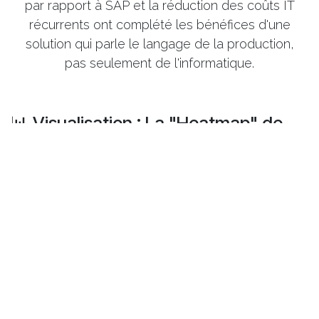
par rapport à SAP et la réduction des coûts IT
récurrents ont complété les bénéfices d'une
solution qui parle le langage de la production,
pas seulement de l'informatique.
📊 Visualisation : La "Heatmap" de
performance
Pour analyser la productivité, il faut pouvoir "forer"
dans la donnée (Drill-down).
Avec
Smart Analytics
, l'outil indispensable est
la
Heatmap (Carte de chaleur) :
En abscisse :
Les jours de la semaine.
En ordonnée :
Les lignes de production
ou les équipes.