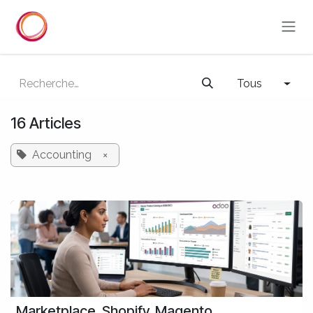
Se rendre au contenu
Tous
16 Articles
Accounting
×
Marketplace, Shopify, Magento,