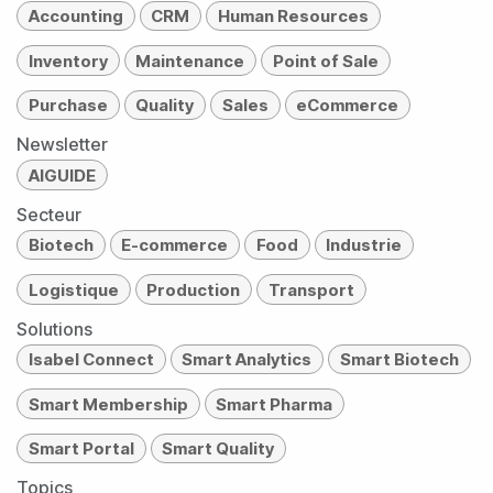
Accounting
CRM
Human Resources
Inventory
Maintenance
Point of Sale
Purchase
Quality
Sales
eCommerce
Newsletter
AIGUIDE
Secteur
Biotech
E-commerce
Food
Industrie
Logistique
Production
Transport
Solutions
Isabel Connect
Smart Analytics
Smart Biotech
Smart Membership
Smart Pharma
Smart Portal
Smart Quality
Topics