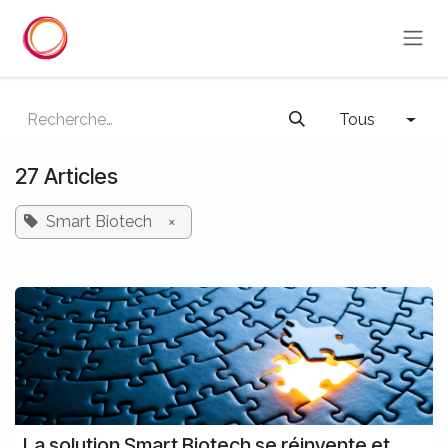
Se rendre au contenu
Tous
27 Articles
Smart Biotech
×
La solution Smart Biotech se réinvente et