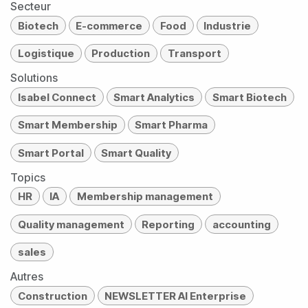
Secteur
Biotech
E-commerce
Food
Industrie
Logistique
Production
Transport
Solutions
Isabel Connect
Smart Analytics
Smart Biotech
Smart Membership
Smart Pharma
Smart Portal
Smart Quality
Topics
HR
IA
Membership management
Quality management
Reporting
accounting
sales
Autres
Construction
NEWSLETTER AI Enterprise