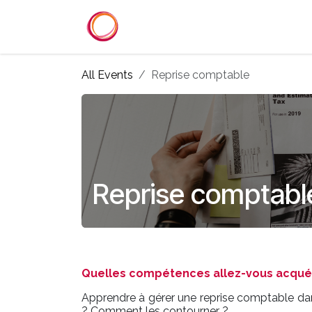
Skip to Content
Home
Services
Reference
All Events
Reprise comptable
Reprise comptabl
Quelles compétences allez-vous acquéri
Apprendre à gérer une reprise comptable dan
? Comment les contourner ?