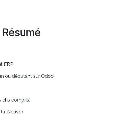
Résumé
et ERP
ien ou débutant sur Odoo
wichs compris)
n-la-Neuve)