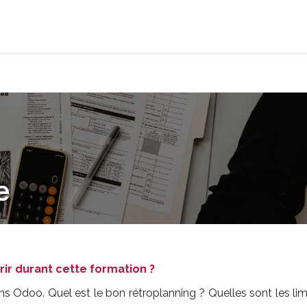
s
Jobs
About us
Blog
Event
e
r durant cette formation ?
s Odoo. Quel est le bon rétroplanning ? Quelles sont les lim