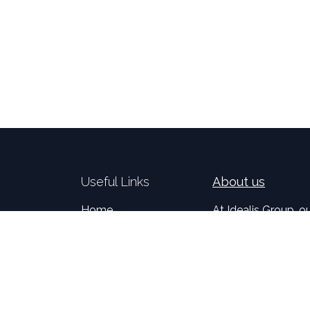
Useful Links
About us
Home
At Idealis Group, o
About us
digital and new tec
Idealis Solutions
in the creation an
Idealis Academy
for businesses. Se
Join us
clients is, for us, m
Become a partner