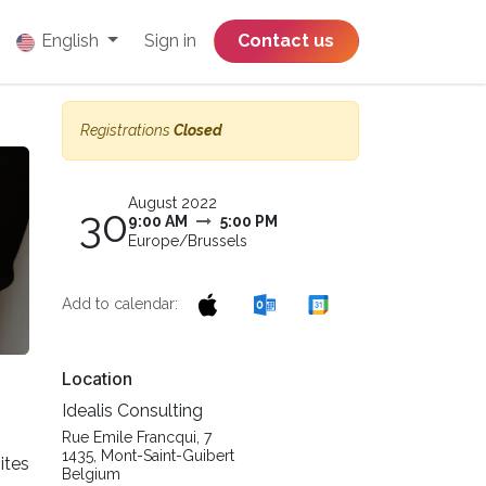
English
Sign in
​​​​​​​​​​​​​​​​Contact us
Registrations
Closed
August 2022
30
9:00 AM
5:00 PM
Europe/Brussels
Add to calendar:
Location
Idealis Consulting
Rue Emile Francqui, 7
1435, Mont-Saint-Guibert
ites
Belgium