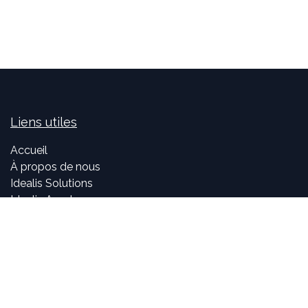
Liens utiles
Accueil
À propos de nous
Idealis Solutions
Idealis Academy
Nous rejoindre
Become a partner
À propos de nous