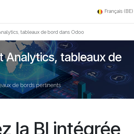
es
Jobs
À propos
Blog
Événements
Français (BE)
Analytics, tableaux de bord dans Odoo
 Analytics, tableaux de
leaux de bords pertinents
 la BI intégrée