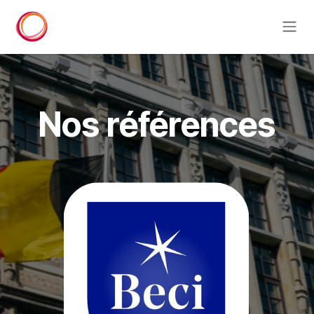
Se rendre au contenu
Nos références