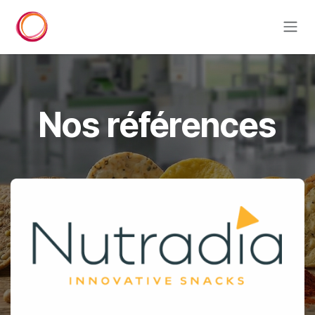
Se rendre au contenu
Nos références