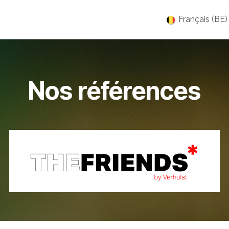
es
Jobs
À propos
Blog
Événements
Français (BE)
Nos références