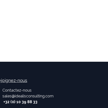
joignez-nous
Contactez-nous
sales
@
idealisconsulting.com
+32 (0) 10 39 88 33