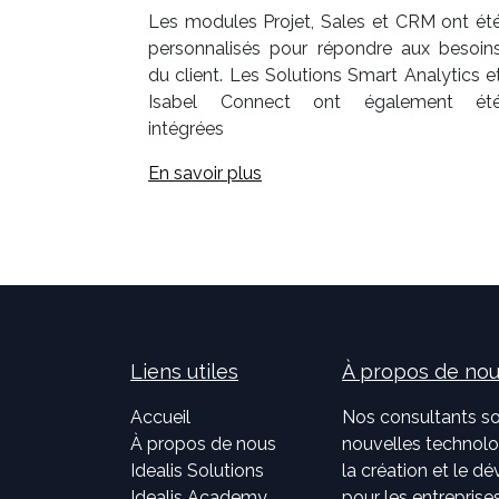
Les modules Projet, Sales et CRM ont ét
personnalisés pour répondre aux besoin
du client. Les Solutions Smart Analytics e
Isabel Connect ont également ét
intégrées
En savoir plus
Liens utiles
À propos de no
Accueil
Nos consultants so
À propos de nous
nouvelles technolog
Idealis Solutions
la création et le 
Idealis Academy
pour les entreprises