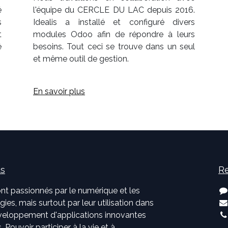
é
l'équipe du CERCLE DU LAC depuis 2016.
s
Idealis a installé et configuré divers
t
modules Odoo afin de répondre à leurs
é
besoins. Tout ceci se trouve dans un seul
et même outil de gestion.
En savoir plus
us
Re
nt passionnés par le numérique et les
ies, mais surtout par leur utilisation dans
développement d'applications innovantes
. Pouvoir participer à la vie et à