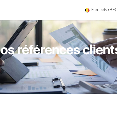
es
Jobs
À propos
Blog
Événements
Français (BE)
os références client