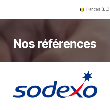
es
Jobs
À propos
Blog
Événements
Français (BE)
Nos références