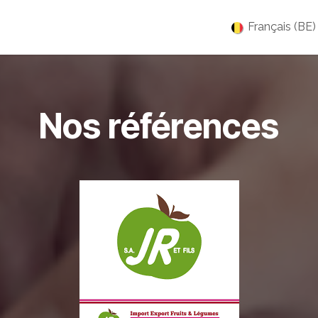
es
Jobs
À propos
Blog
Événements
Français (BE)
Nos références