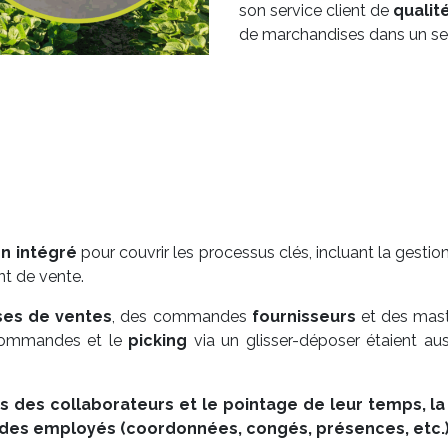
son service client de
qualit
de marchandises dans un se
on intégré
pour couvrir les processus clés, incluant la gest
nt de vente.
ses de ventes
, des commandes
fournisseurs
et des maste
ommandes et le
picking
via un glisser-déposer étaient au
gs
des collaborateurs et le
pointage
de leur temps, l
on des employés (coordonnées, congés, présences, etc.)