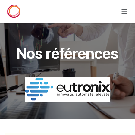
Se rendre au contenu
Nos références