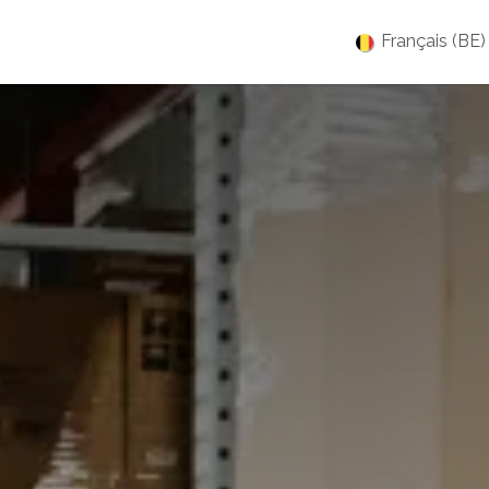
es
Jobs
À propos
Blog
Événements
Français (BE)