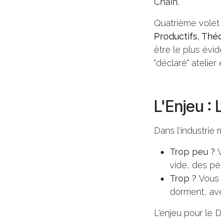
Chain.
Quatrième volet 
Productifs
,
Théo
être le plus évid
"déclaré" atelier 
L'Enjeu : 
Dans l'industrie
Trop peu ?
V
vide, des pé
Trop ?
Vous 
dorment, ave
L'enjeu pour le 