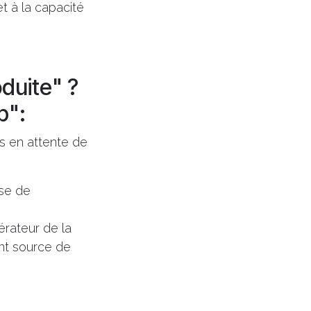
t à la capacité
duite" ?
p":
es en attente de
ase de
pérateur de la
ent source de