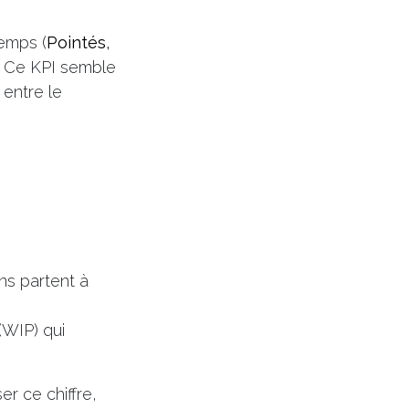
temps (
Pointés
,
. Ce KPI semble
 entre le
ns partent à
(WIP) qui
r ce chiffre,