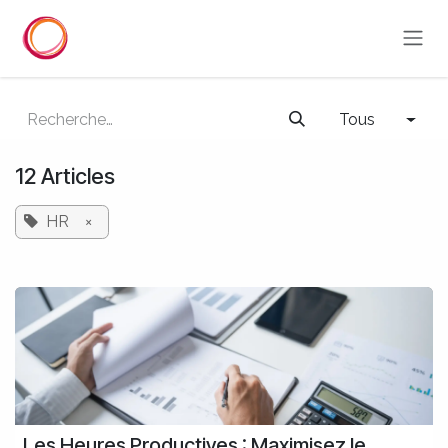
Se rendre au contenu
Tous
12 Articles
HR
×
Les Heures Productives : Maximisez le