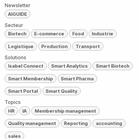
Newsletter
AIGUIDE
Secteur
Biotech
E-commerce
Food
Industrie
Logistique
Production
Transport
Solutions
Isabel Connect
Smart Analytics
Smart Biotech
Smart Membership
Smart Pharma
Smart Portal
Smart Quality
Topics
HR
IA
Membership management
Quality management
Reporting
accounting
sales