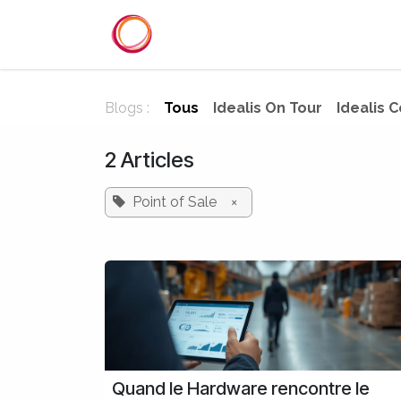
Se rendre au contenu
Accueil
Services
Référenc
Blogs :
Tous
Idealis On Tour
Idealis 
2 Articles
Point of Sale
×
Quand le Hardware rencontre le