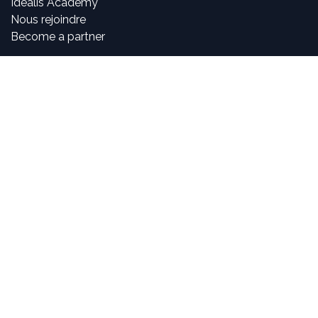
Idealis Academy
Nous rejoindre
Become a partner
À propos de nous
Nos consultants sont passionnés par le numérique et les
nouvelles technologies, mais surtout par leur utilisation
dans la création et le développement d'applications
innovantes pour les entreprises. Pouvoir participer à la
vie et à l'évolution des projets et voir l'impact positif que
nous avons sur l'activité de nos clients sont, pour nous,
des objectifs motivants et passionnants.