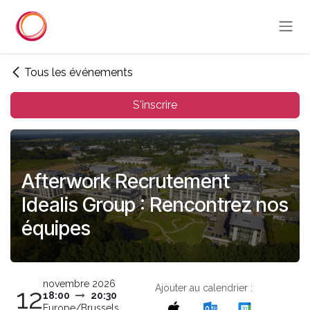
Se rendre au contenu
Tous les événements
S'inscrire
Afterwork Recrutement
Idealis Group : Rencontrez nos
équipes
novembre 2026
Ajouter au calendrier :
12
18:00
20:30
Europe/Brussels