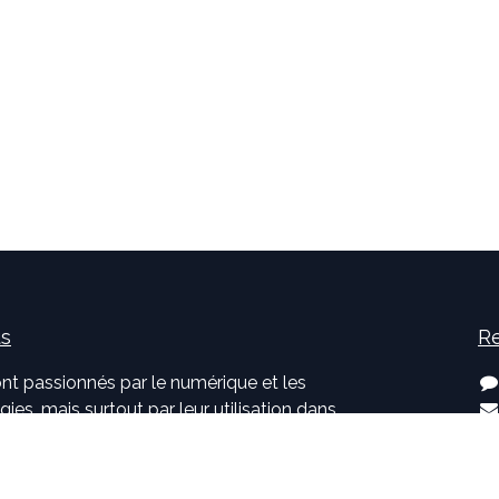
us
Re
nt passionnés par le numérique et les
ies, mais surtout par leur utilisation dans
développement d'applications innovantes
. Pouvoir participer à la vie et à
jets et voir l'impact positif que nous avons