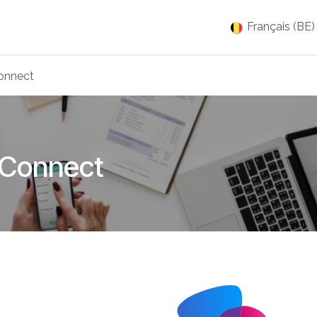
es
Jobs
À propos
Blog
Événements
Français (BE)
onnect
 Connect