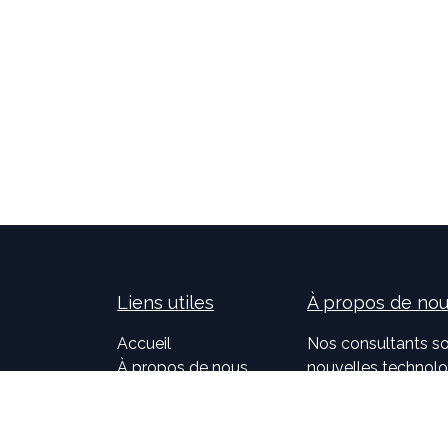
Liens utiles
À propos de no
Accueil
Nos consultants so
À propos de nous
nouvelles technolog
Idealis Solutions
la création et le 
Idealis Academy
pour les entreprises
Nous rejoindre
l'évolution des pro