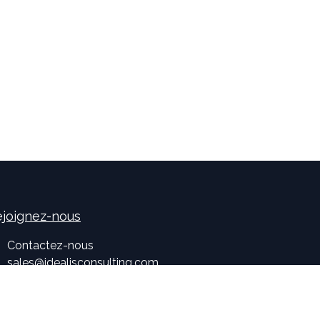
joignez-nous
Contactez-nous
sales
@
idealisconsulting.com
+32 (0) 10 39 88 33