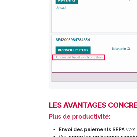
LES AVANTAGES CONCR
Plus de productivité:
Envoi
des paiements SEPA
vers 
Vos
comptes en banque synchr