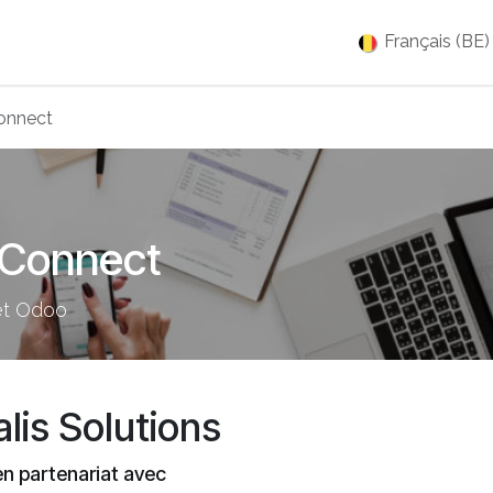
es
Jobs
À propos
Blog
Événements
Français (BE)
onnect
 Connect
et Odoo
alis Solutions
en partenariat avec