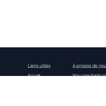
Liens utiles
À propos de no
Accueil
Nos consultants so
À propos de nous
nouvelles technolog
Idealis Solutions
la création et le 
Idealis Academy
pour les entreprises
Nous rejoindre
l'évolution des pro
Become a partner
sur l'activité de no