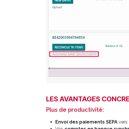
LES AVANTAGES CONCR
Plus de productivité:
Envoi
des paiements SEPA
vers 
Vos
comptes en banque synchr