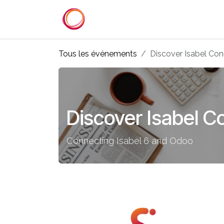
Se rendre au contenu
Accueil
Services
Référenc
Tous les événements
Discover Isabel Co
Discover Isabel C
Connecting Isabel 6 and Odoo