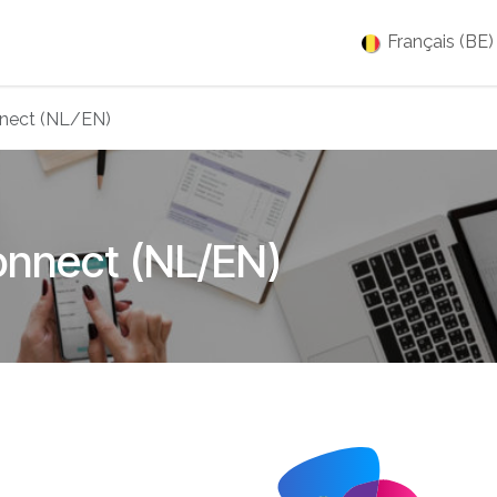
es
Jobs
À propos
Blog
Événements
Français (BE)
nnect (NL/EN)
onnect (NL/EN)