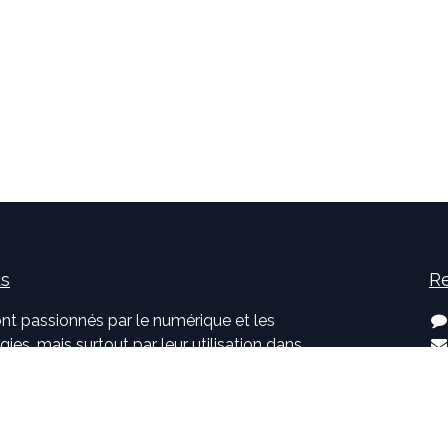
us
Re
nt passionnés par le numérique et les
ies, mais surtout par leur utilisation dans
développement d'applications innovantes
. Pouvoir participer à la vie et à
jets et voir l'impact positif que nous avons
s clients sont, pour nous, des objectifs