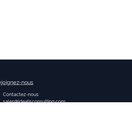
joignez-nous
Contactez-nous
sales
@
idealisconsulting.com
+32 (0) 10 39 88 33