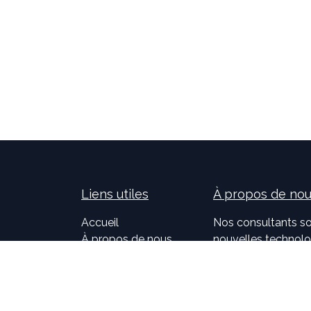
Liens utiles
À propos de no
Accueil
Nos consultants so
À propos de nous
nouvelles technolog
Idealis Solutions
la création et le 
Idealis Academy
pour les entreprises
Nous rejoindre
l'évolution des pro
Become a partner
sur l'activité de no