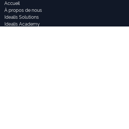
Accueil
À propos de nous
Idealis Solutions
Idealis Academy
Nous rejoindre
Become a partner
À propos de nous
Nos consultants sont passionnés par le numérique et les
nouvelles technologies, mais surtout par leur utilisation
dans la création et le développement d'applications
innovantes pour les entreprises. Pouvoir participer à la
vie et à l'évolution des projets et voir l'impact positif que
nous avons sur l'activité de nos clients sont, pour nous,
des objectifs motivants et passionnants.