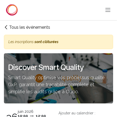
Se rendre au contenu
Tous les événements
Les inscriptions
sont clôturées
Discover Smart Quality
Smart Quality optimise vos processus qualité
GxP, garantit une traçabilité complète et
simplifie les audits grâce à Odoo.
juin 2026
Ajouter au calendrier :
10:00
12:00