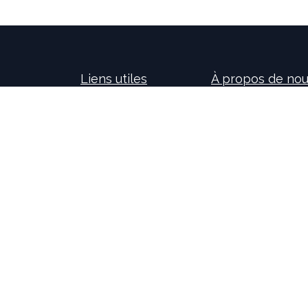
Liens utiles
À propos de no
Accueil
Nos consultants so
À propos de nous
nouvelles technolog
Idealis Solutions
la création et le 
Idealis Academy
pour les entreprises
Nous rejoindre
l'évolution des pro
Become a partner
sur l'activité de no
motivants et passi