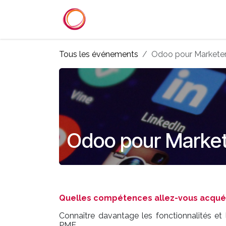
Se rendre au contenu
Accueil
Services
Référenc
Tous les événements
Odoo pour Marketer
Odoo pour Market
Quelles compétences allez-vous acquéri
Connaître davantage les fonctionnalités et 
PME.