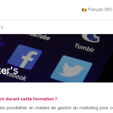
es
Jobs
À propos
Blog
Événements
Français (BE)
's
er's
r durant cette formation ?
les possibilités en matière de gestion du marketing pour v