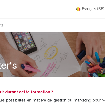
es
Jobs
À propos
Blog
Événements
Français (BE)
's
er's
r durant cette formation ?
les possibilités en matière de gestion du marketing pour v