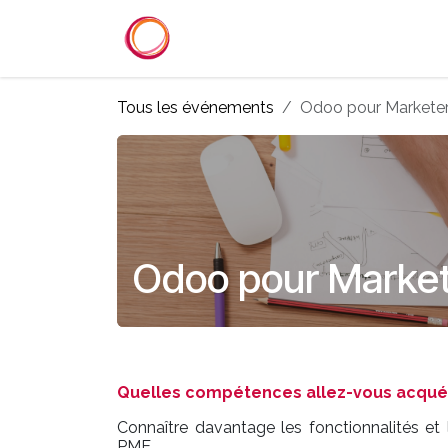
Se rendre au contenu
Accueil
Services
Référenc
Tous les événements
Odoo pour Marketer
Odoo pour Market
Quelles compétences allez-vous acquéri
Connaître davantage les fonctionnalités et 
PME.