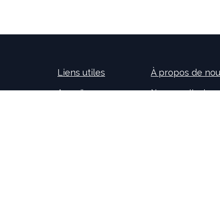
Liens utiles
À propos de no
Accueil
Nos consultants so
À propos de nous
nouvelles technolog
Idealis Solutions
la création et le 
Idealis Academy
pour les entreprises
Nous rejoindre
l'évolution des pro
Become a partner
sur l'activité de no
motivants et passi