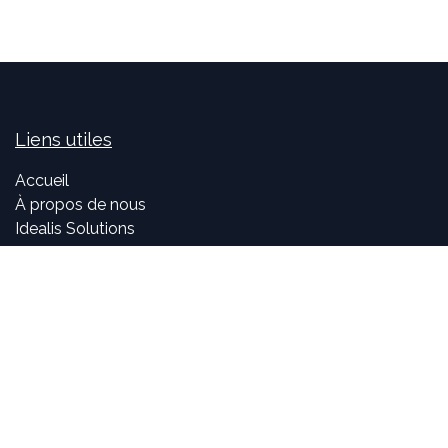
Liens utiles
Accueil
À propos de nous
Idealis Solutions
Idealis Academy
Nous rejoindre
Become a partner
À propos de nous
Nos consultants sont passionnés par le numérique et les