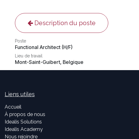
Description du poste
Poste
Functional Architect (H/F)
Lieu de travail
Mont-Saint-Guibert
,
Belgique
Liens utiles
Accueil
À propos de nous
Idealis Solutions
Idealis Academy
Nous rejoindre