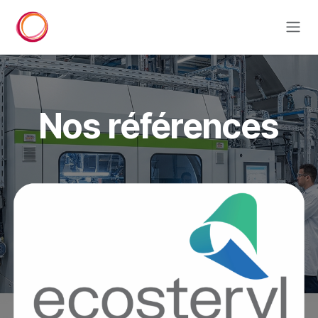
Se rendre au contenu
Nos références