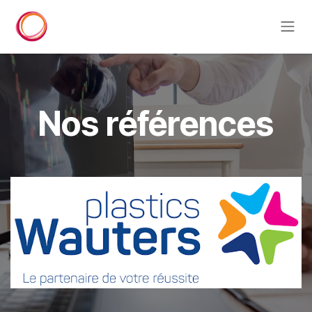
Se rendre au contenu
Nos références