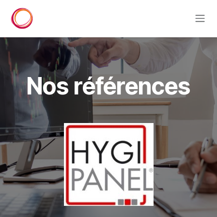
Se rendre au contenu
Nos références