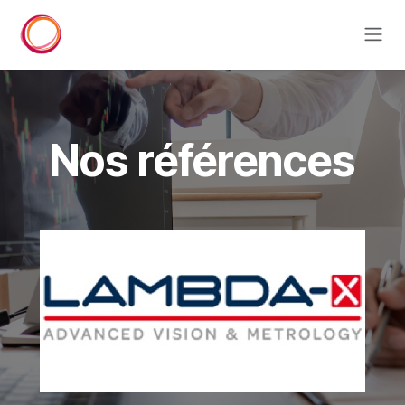
Se rendre au contenu
Nos références