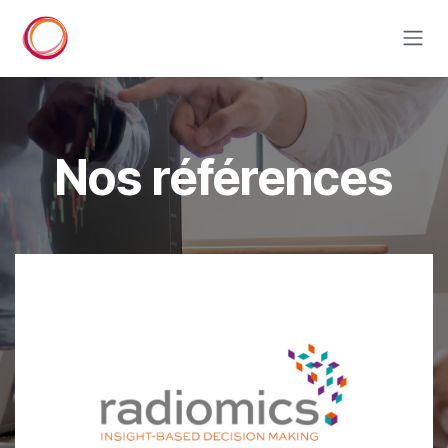
Se rendre au contenu
Nos références