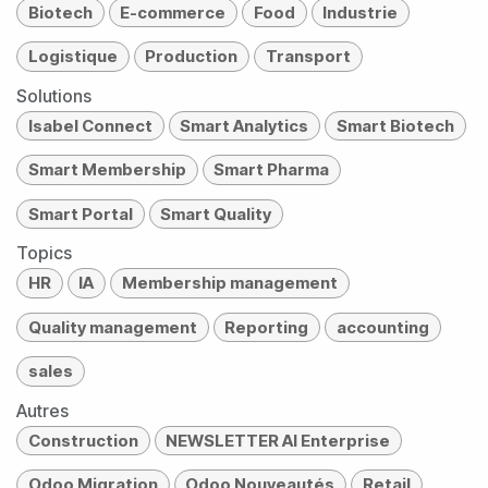
Biotech
E-commerce
Food
Industrie
Logistique
Production
Transport
Solutions
Isabel Connect
Smart Analytics
Smart Biotech
Smart Membership
Smart Pharma
Smart Portal
Smart Quality
Topics
HR
IA
Membership management
Quality management
Reporting
accounting
sales
Autres
Construction
NEWSLETTER AI Enterprise
Odoo Migration
Odoo Nouveautés
Retail