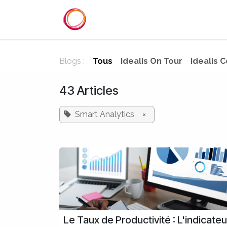
Se rendre au contenu
Accueil
Services
Référenc
Blogs :
Tous
Idealis On Tour
Idealis 
43 Articles
Smart Analytics
×
Le Taux de Productivité : L'indicateu