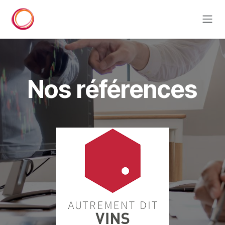
Se rendre au contenu
Nos références