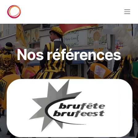
Se rendre au contenu
Nos références