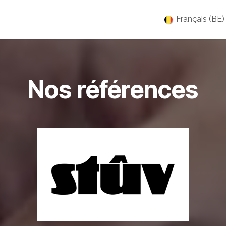
es
Jobs
À propos
Blog
Événements
Français (BE)
Nos références