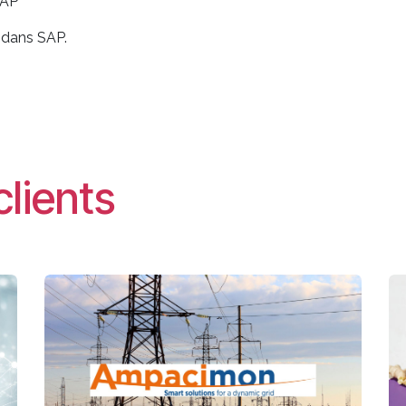
SAP
s dans SAP.
clients